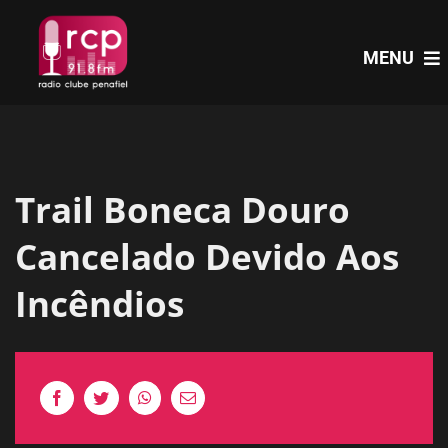
Skip
to
MENU
content
HOME
Trail Boneca Douro
PROGRAMAS
Cancelado Devido Aos
NOTÍCIAS
Incêndios
PODCASTS
EVENTOS