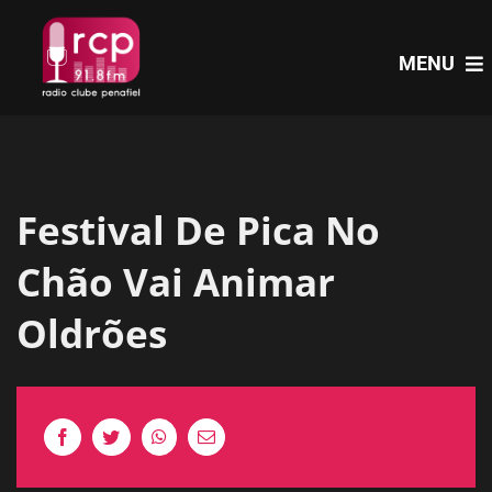
Skip
to
MENU
content
HOME
Festival De Pica No
PROGRAMAS
Chão Vai Animar
NOTÍCIAS
Oldrões
PODCASTS
EVENTOS