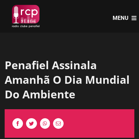
Skip
to
MENU
content
HOME
Penafiel Assinala
PROGRAMAS
Amanhã O Dia Mundial
NOTÍCIAS
Do Ambiente
PODCASTS
EVENTOS