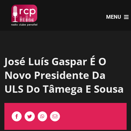
Skip
to
MENU
content
HOME
José Luís Gaspar É O
PROGRAMAS
Novo Presidente Da
NOTÍCIAS
ULS Do Tâmega E Sousa
PODCASTS
EVENTOS