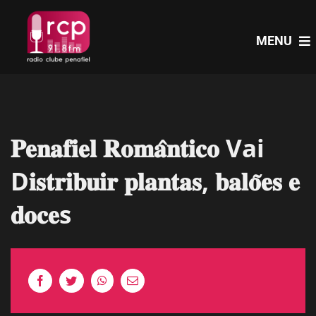
Skip
to
MENU
content
HOME
𝐏𝐞𝐧𝐚𝐟𝐢𝐞𝐥 𝐑𝐨𝐦𝐚̂𝐧𝐭𝐢𝐜𝐨 Vai
PROGRAMAS
D𝐢𝐬𝐭𝐫𝐢𝐛𝐮𝐢𝐫 𝐩𝐥𝐚𝐧𝐭𝐚𝐬, 𝐛𝐚𝐥𝐨̃𝐞𝐬 𝐞
NOTÍCIAS
𝐝𝐨𝐜𝐞s
PODCASTS
EVENTOS