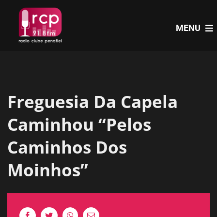
Skip
to
MENU
content
HOME
Freguesia Da Capela
PROGRAMAS
Caminhou “Pelos
NOTÍCIAS
Caminhos Dos
Moinhos”
PODCASTS
EVENTOS