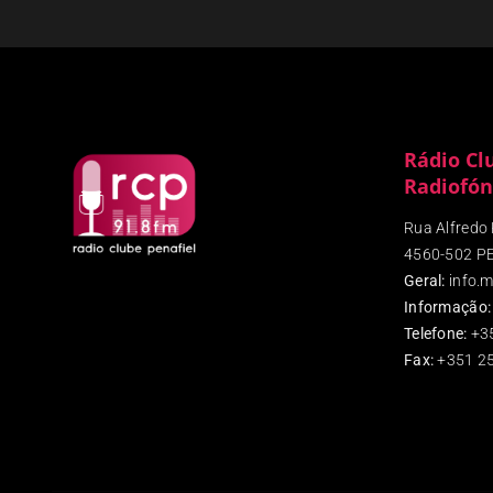
Rádio Cl
Radiofón
Rua Alfredo P
4560-502 P
Geral:
info.m
Informação:
Telefone:
+3
Fax
:
+351 25