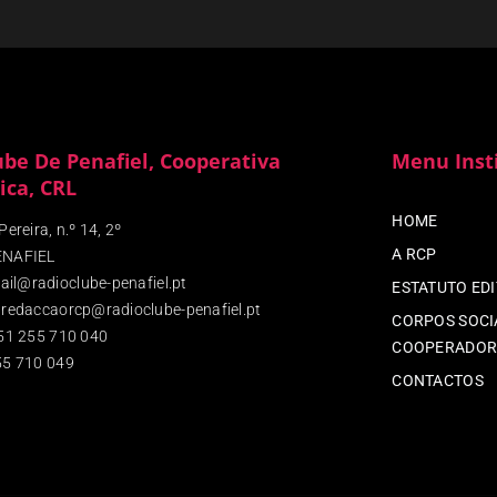
ube De Penafiel, Cooperativa
Menu Inst
ica, CRL
HOME
ereira, n.º 14, 2º
A RCP
ENAFIEL
ail@radioclube-penafiel.pt
ESTATUTO ED
redaccaorcp@radioclube-penafiel.pt
CORPOS SOCIA
51 255 710 040
COOPERADOR
5 710 049
CONTACTOS