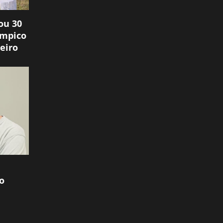
ou 30
ímpico
eiro
o