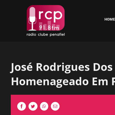
Skip
to
content
HOME
José Rodrigues Dos
Homenageado Em P