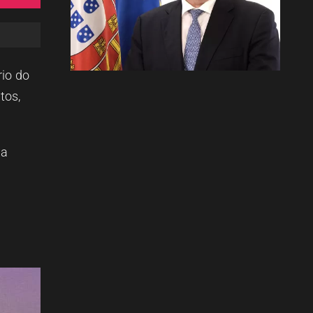
rio do
tos,
 a