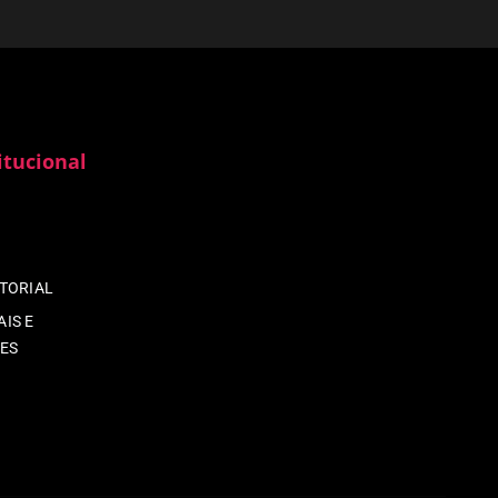
itucional
ITORIAL
IS E
ES