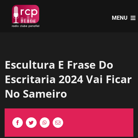
Skip
to
MENU
content
HOME
Escultura E Frase Do
PROGRAMAS
Escritaria 2024 Vai Ficar
NOTÍCIAS
No Sameiro
PODCASTS
EVENTOS