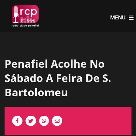
Skip
to
MENU
content
HOME
Penafiel Acolhe No
PROGRAMAS
Sábado A Feira De S.
NOTÍCIAS
Bartolomeu
PODCASTS
EVENTOS