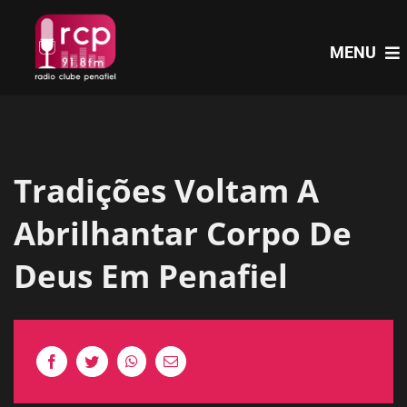
Skip
to
MENU
content
HOME
Tradições Voltam A
PROGRAMAS
Abrilhantar Corpo De
NOTÍCIAS
Deus Em Penafiel
PODCASTS
EVENTOS