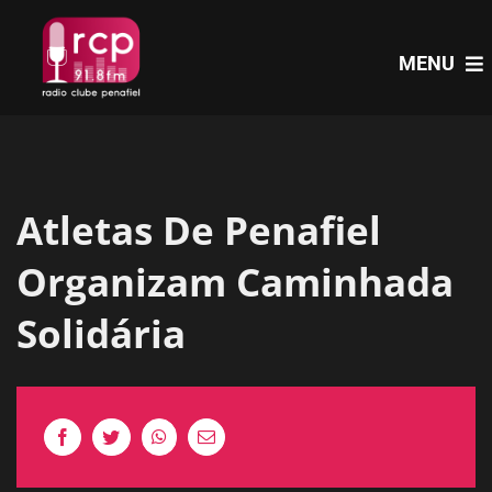
Skip
to
MENU
content
HOME
Atletas De Penafiel
PROGRAMAS
Organizam Caminhada
NOTÍCIAS
Solidária
PODCASTS
EVENTOS