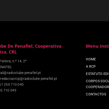
ube De Penafiel, Cooperativa
Menu Inst
ica, CRL
HOME
ereira, n.º 14, 2º
A RCP
ENAFIEL
ail@radioclube-penafiel.pt
ESTATUTO ED
redaccaorcp@radioclube-penafiel.pt
CORPOS SOCIA
51 255 710 040
COOPERADOR
5 710 049
CONTACTOS