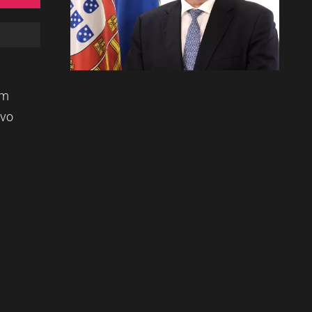
a
em
ivo