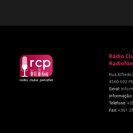
Rádio Cl
Radiofón
Rua Alfredo P
4560-502 P
Geral:
info.m
Informação:
Telefone:
+3
Fax
:
+351 25