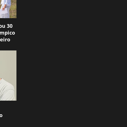
ou 30
ímpico
eiro
o