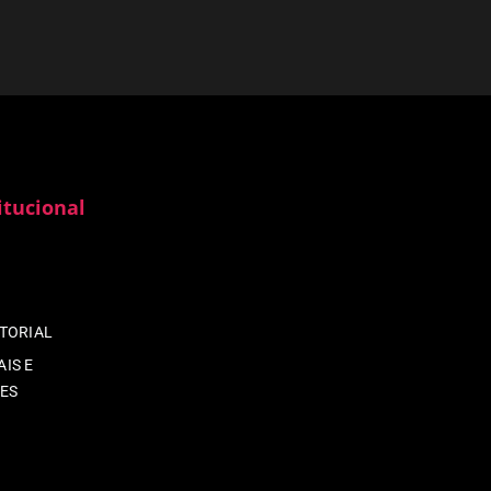
itucional
ITORIAL
IS E
ES