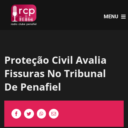
Skip
to
MENU
content
HOME
Proteção Civil Avalia
PROGRAMAS
Fissuras No Tribunal
NOTÍCIAS
De Penafiel
PODCASTS
EVENTOS