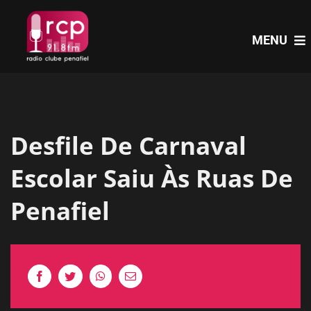
Skip
to
MENU
content
HOME
Desfile De Carnaval
PROGRAMAS
Escolar Saiu Às Ruas De
NOTÍCIAS
Penafiel
PODCASTS
EVENTOS