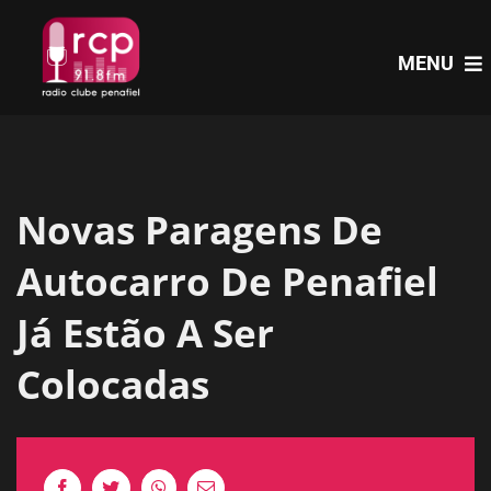
Skip
to
MENU
content
HOME
Novas Paragens De
PROGRAMAS
Autocarro De Penafiel
NOTÍCIAS
Já Estão A Ser
Colocadas
PODCASTS
EVENTOS