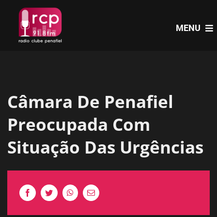
Skip
to
MENU
content
HOME
Câmara De Penafiel
PROGRAMAS
Preocupada Com
NOTÍCIAS
Situação Das Urgências
PODCASTS
EVENTOS