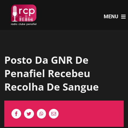
Skip
to
MENU
content
HOME
Posto Da GNR De
PROGRAMAS
Penafiel Recebeu
NOTÍCIAS
Recolha De Sangue
PODCASTS
EVENTOS