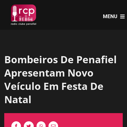
Skip
to
MENU
content
HOME
Bombeiros De Penafiel
PROGRAMAS
Apresentam Novo
NOTÍCIAS
Veículo Em Festa De
Natal
PODCASTS
EVENTOS