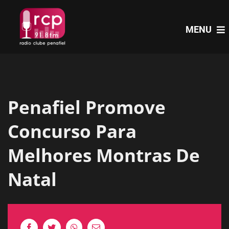
Skip
to
MENU
content
HOME
Penafiel Promove
PROGRAMAS
Concurso Para
NOTÍCIAS
Melhores Montras De
Natal
PODCASTS
EVENTOS