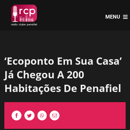
Skip
to
MENU
content
HOME
‘Ecoponto Em Sua Casa’
PROGRAMAS
Já Chegou A 200
NOTÍCIAS
Habitações De Penafiel
PODCASTS
EVENTOS