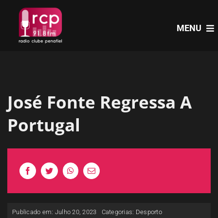
Skip
to
MENU
content
HOME
José Fonte Regressa A
PROGRAMAS
Portugal
NOTÍCIAS
PODCASTS
EVENTOS
Publicado em: Julho 20, 2023
Categorias:
Desporto