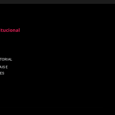
itucional
ITORIAL
IS E
ES