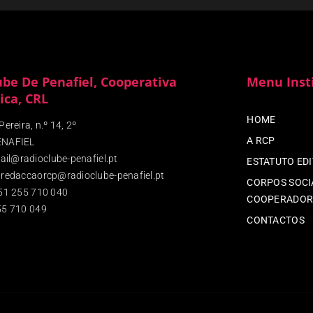
ube De Penafiel, Cooperativa
Menu Inst
ica, CRL
HOME
ereira, n.º 14, 2º
A RCP
ENAFIEL
ail@radioclube-penafiel.pt
ESTATUTO ED
redaccaorcp@radioclube-penafiel.pt
CORPOS SOCIA
51 255 710 040
COOPERADOR
5 710 049
CONTACTOS