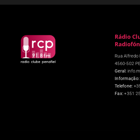
Rádio Cl
Radiofón
Rua Alfredo P
4560-502 P
Geral:
info.m
Informação:
Telefone:
+3
Fax
:
+351 25