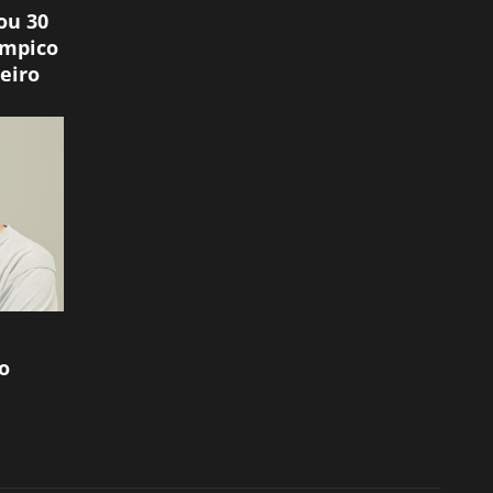
ou 30
ímpico
eiro
o