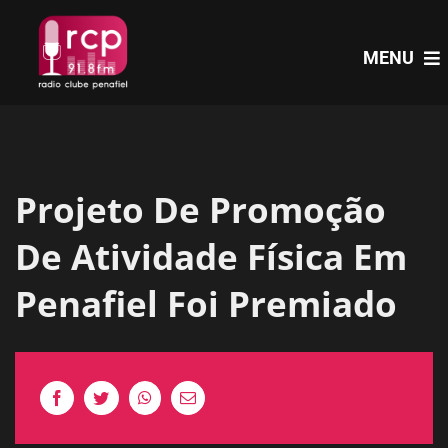
Skip
to
MENU
content
HOME
Projeto De Promoção
PROGRAMAS
De Atividade Física Em
NOTÍCIAS
Penafiel Foi Premiado
PODCASTS
EVENTOS