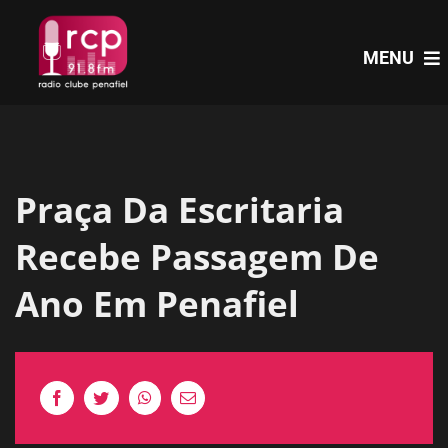
Skip
to
MENU
content
HOME
Praça Da Escritaria
PROGRAMAS
Recebe Passagem De
NOTÍCIAS
Ano Em Penafiel
PODCASTS
EVENTOS