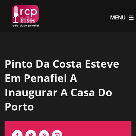
Skip
to
MENU
content
HOME
Pinto Da Costa Esteve
PROGRAMAS
Em Penafiel A
NOTÍCIAS
Inaugurar A Casa Do
Porto
PODCASTS
EVENTOS