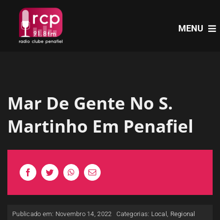
Skip
to
MENU
content
HOME
Mar De Gente No S.
PROGRAMAS
Martinho Em Penafiel
NOTÍCIAS
PODCASTS
EVENTOS
Publicado em: Novembro 14, 2022
Categorias:
Local
,
Regional