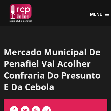
Skip
to
MENU
content
HOME
Mercado Municipal De
PROGRAMAS
Penafiel Vai Acolher
NOTÍCIAS
Confraria Do Presunto
E Da Cebola
PODCASTS
EVENTOS