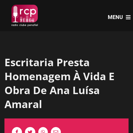
Skip
to
MENU
content
HOME
Escritaria Presta
PROGRAMAS
Homenagem À Vida E
NOTÍCIAS
Obra De Ana Luísa
Amaral
PODCASTS
EVENTOS