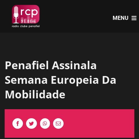
Skip
to
MENU
content
HOME
Penafiel Assinala
PROGRAMAS
Semana Europeia Da
NOTÍCIAS
Mobilidade
PODCASTS
EVENTOS