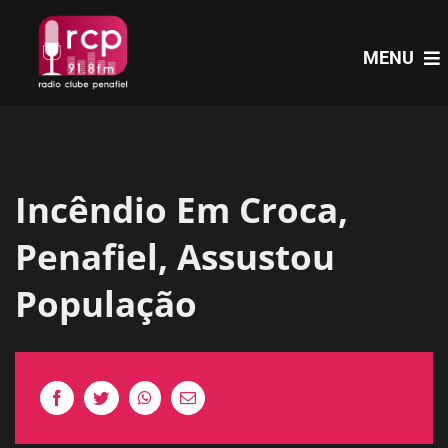
Skip
to
MENU
content
HOME
Incêndio Em Croca,
PROGRAMAS
Penafiel, Assustou
NOTÍCIAS
População
PODCASTS
EVENTOS