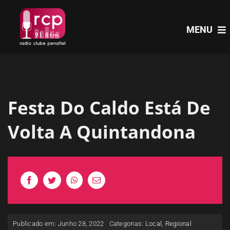
Skip
to
MENU
content
HOME
Festa Do Caldo Está De
PROGRAMAS
Volta A Quintandona
NOTÍCIAS
PODCASTS
EVENTOS
Publicado em: Junho 28, 2022
Categorias:
Local
,
Regional