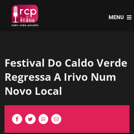
Skip
to
MENU
content
HOME
Festival Do Caldo Verde
PROGRAMAS
Regressa A Irivo Num
NOTÍCIAS
Novo Local
PODCASTS
EVENTOS